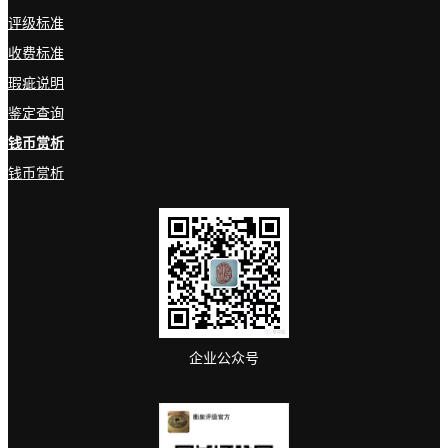
评级标准
收费标准
瑕疵说明
鉴定查询
钱币赏析
钱币赏析
企业公众号