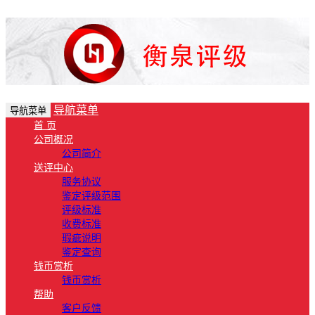
导航菜单
导航菜单
首 页
公司概况
公司简介
送评中心
服务协议
鉴定评级范围
评级标准
收费标准
瑕疵说明
鉴定查询
钱币赏析
钱币赏析
帮助
客户反馈